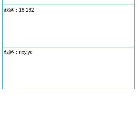
线路：18.162
线路：nxy.yc