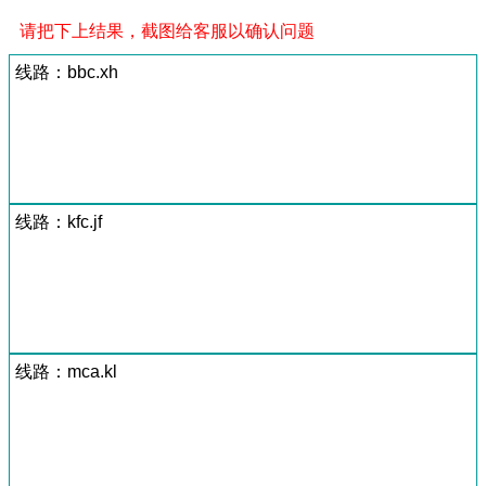
请把下上结果，截图给客服以确认问题
线路：bbc.xh
线路：kfc.jf
线路：mca.kl