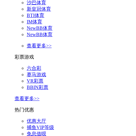
沙巴体育
新皇冠体育
BTI体育
IM体育
NewBB体育
NewBB体育
查看更多>>
彩票游戏
六合彩
赛马游戏
VR彩票
BBIN彩票
查看更多>>
热门优惠
优惠大厅
捕鱼VIP等级
免息借呗